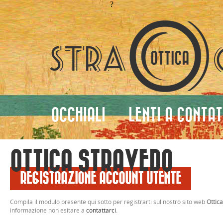
?
OCCHIALI
LENTI A CONTA
OTTICA STRAVEDO
REGISTRAZIONE ACCOUNT UTENTE
Compila il modulo presente qui sotto per registrarti sul nostro sito web
Ottic
informazione non esitare a
contattarci
.