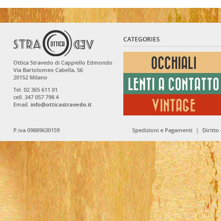
CATEGORIES
Ottica Stravedo di Cappiello Edmondo
Via Bartolomeo Cabella, 56
20152 Milano
Tel. 02 365 611 01
cell. 347 057 798 4
Email.
info@otticastravedo.it
P.iva 09889630159
Spedizioni e Pagamenti
|
Diritto